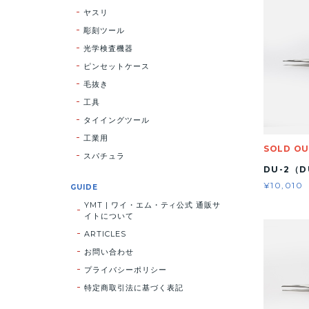
ヤスリ
彫刻ツール
光学検査機器
ピンセットケース
毛抜き
工具
タイイングツール
工業用
SOLD O
スパチュラ
DU-2（
¥10,010
GUIDE
YMT | ワイ・エム・ティ公式 通販サ
イトについて
ARTICLES
お問い合わせ
プライバシーポリシー
特定商取引法に基づく表記