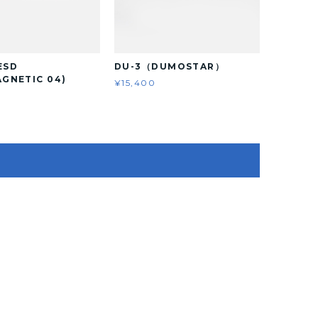
ESD
DU-3（DUMOSTAR）
AGNETIC 04)
¥15,400