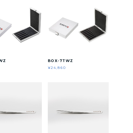
WZ
BOX-7TWZ
¥24,860