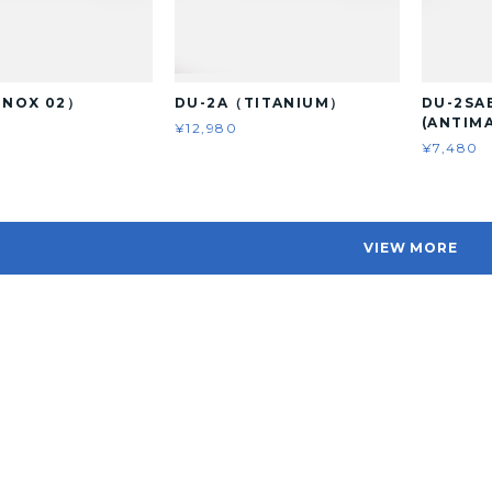
INOX 02）
DU-2A（TITANIUM）
DU-2SA
(ANTIM
¥12,980
¥7,480
VIEW MORE