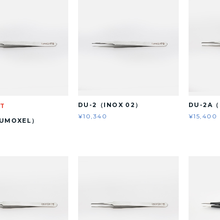
DU-2（INOX 02）
DU-2A
UT
¥10,340
¥15,400
DUMOXEL）