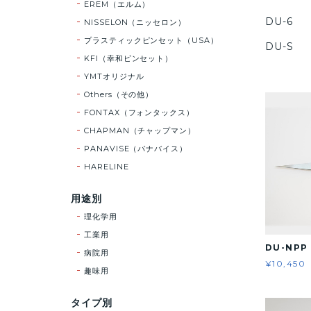
EREM（エルム）
DU-6
NISSELON（ニッセロン）
プラスティックピンセット（USA）
DU-S
KFI（幸和ピンセット）
YMTオリジナル
Others（その他）
FONTAX（フォンタックス）
CHAPMAN（チャップマン）
PANAVISE（パナバイス）
HARELINE
用途別
理化学用
工業用
DU-NP
病院用
¥10,450
趣味用
タイプ別