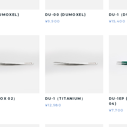
DUMOXEL)
DU-00 (DUMOXEL)
DU-1（
¥9,900
¥15,400
NOX 02）
DU-1（TITANIUM）
DU-1EP
04)
¥12,980
¥7,700