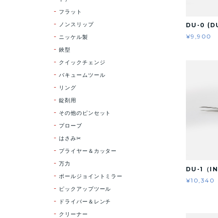
フラット
ノンスリップ
DU-0 (
¥9,900
ニッケル製
鋏型
クイックチェンジ
バキュームツール
リング
錠剤用
その他のピンセット
プローブ
はさみ✂
プライヤー＆カッター
万力
DU-1（I
ポールジョイントミラー
¥10,340
ピックアップツール
ドライバー＆レンチ
クリーナー