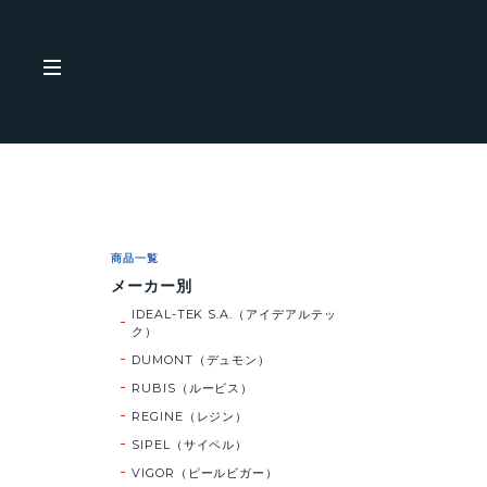
商品一覧
メーカー別
IDEAL-TEK S.A.（アイデアルテッ
ク）
DUMONT（デュモン）
RUBIS（ルービス）
REGINE（レジン）
SIPEL（サイペル）
VIGOR（ピールビガー）