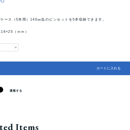
00
ケース（5本用）140㎜迄のピンセットを5本収納できます。
116×25（ｍｍ）
カートに入れる
通報する
ted Items