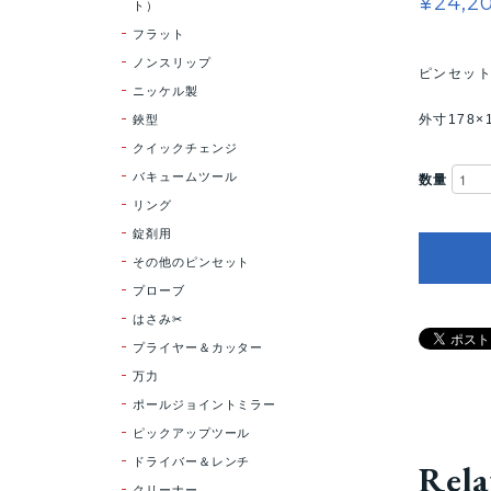
¥24,2
ト）
フラット
ノンスリップ
ピンセット
ニッケル製
鋏型
外寸178×
クイックチェンジ
バキュームツール
数量
リング
錠剤用
その他のピンセット
プローブ
はさみ✂
プライヤー＆カッター
万力
ポールジョイントミラー
ピックアップツール
ドライバー＆レンチ
Rela
クリーナー