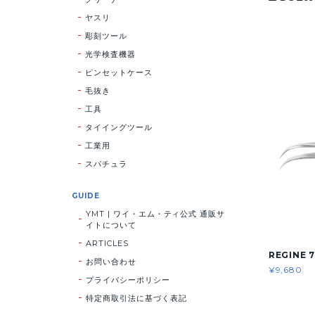
ヤスリ
彫刻ツール
光学検査機器
ピンセットケース
毛抜き
工具
タイイングツール
工業用
スパチュラ
GUIDE
YMT | ワイ・エム・ティ公式 通販サ
イトについて
ARTICLES
REGINE 7
お問い合わせ
¥9,680
プライバシーポリシー
特定商取引法に基づく表記