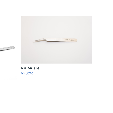
RU-5A（S）
¥4,070