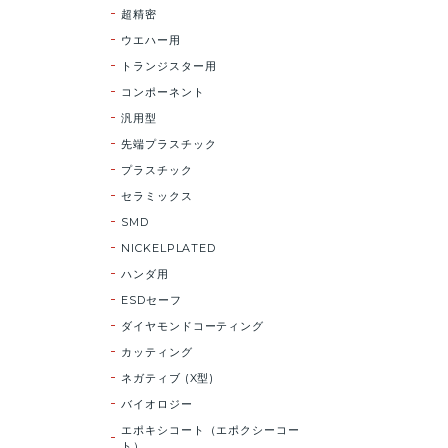
超精密
ウエハー用
トランジスター用
コンポーネント
汎用型
先端プラスチック
プラスチック
セラミックス
SMD
NICKELPLATED
ハンダ用
ESDセーフ
ダイヤモンドコーティング
カッティング
ネガティブ (X型)
バイオロジー
エポキシコート（エポクシーコー
ト）