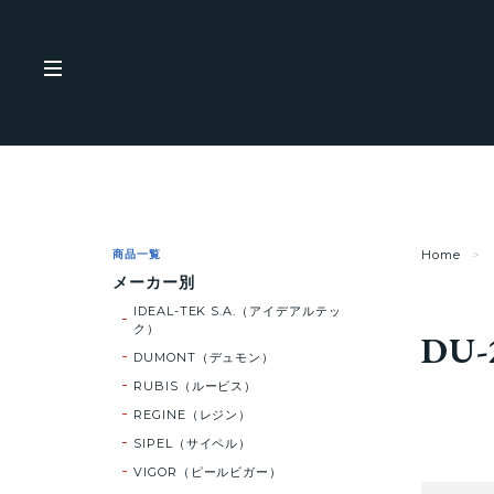
商品一覧
Home
メーカー別
IDEAL-TEK S.A.（アイデアルテッ
ク）
DU-
DUMONT（デュモン）
RUBIS（ルービス）
REGINE（レジン）
SIPEL（サイペル）
VIGOR（ピールビガー）