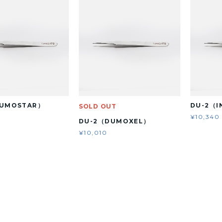
DUMOSTAR）
DU-2（I
SOLD OUT
¥10,340
DU-2（DUMOXEL）
¥10,010