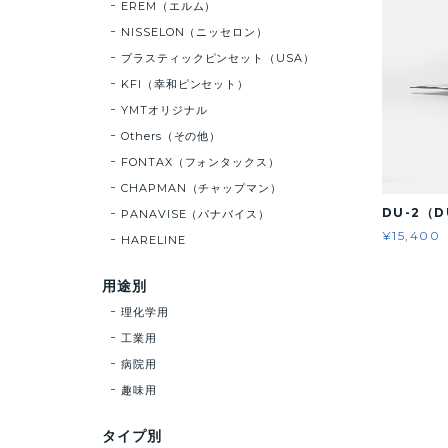
EREM（エルム）
NISSELON（ニッセロン）
プラスティックピンセット（USA）
KFI（幸和ピンセット）
YMTオリジナル
Others（その他）
FONTAX（フォンタックス）
CHAPMAN（チャップマン）
DU-2（
PANAVISE（パナバイス）
¥15,400
HARELINE
用途別
理化学用
工業用
病院用
趣味用
タイプ別