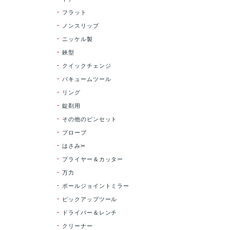
フラット
ノンスリップ
ニッケル製
鋏型
クイックチェンジ
バキュームツール
リング
錠剤用
その他のピンセット
プローブ
はさみ✂
プライヤー＆カッター
万力
ポールジョイントミラー
ピックアップツール
ドライバー＆レンチ
クリーナー