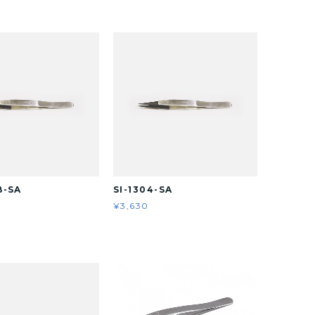
B-SA
SI-1304-SA
¥3,630