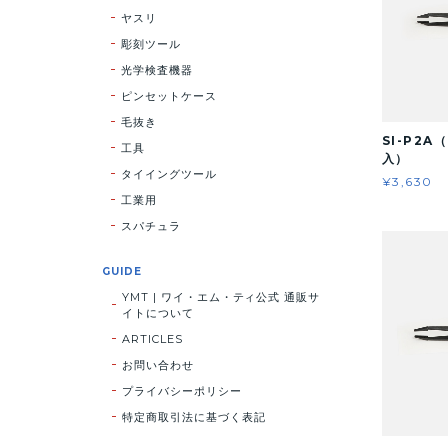
ヤスリ
彫刻ツール
光学検査機器
ピンセットケース
毛抜き
SI-P2A
工具
入）
タイイングツール
¥3,630
工業用
スパチュラ
GUIDE
YMT | ワイ・エム・ティ公式 通販サ
イトについて
ARTICLES
お問い合わせ
プライバシーポリシー
特定商取引法に基づく表記