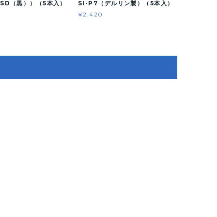
（ESD（黒））（5本入）
SI-P7（デルリン製）（5本入）
¥2,420