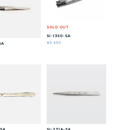
SOLD OUT
SI-1350-SA
¥3,630
SA
-SA
SI-231A-SA