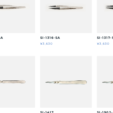
SA
SI-1316-SA
SI-1317-
¥3,630
¥3,630
SI-1417
SI-1902