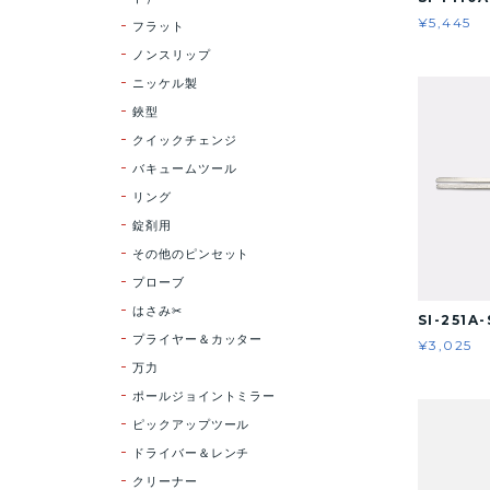
¥5,445
フラット
ノンスリップ
ニッケル製
鋏型
クイックチェンジ
バキュームツール
リング
錠剤用
その他のピンセット
プローブ
はさみ✂
SI-251A-
プライヤー＆カッター
¥3,025
万力
ポールジョイントミラー
ピックアップツール
ドライバー＆レンチ
クリーナー