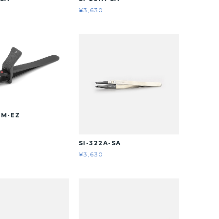
¥3,630
SM-EZ
SI-322A-SA
¥3,630