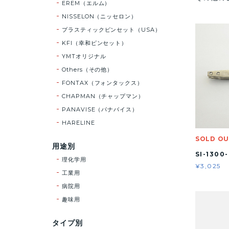
EREM（エルム）
NISSELON（ニッセロン）
プラスティックピンセット（USA）
KFI（幸和ピンセット）
YMTオリジナル
Others（その他）
FONTAX（フォンタックス）
CHAPMAN（チャップマン）
PANAVISE（パナバイス）
HARELINE
SOLD O
用途別
SI-130
理化学用
¥3,025
工業用
病院用
趣味用
タイプ別