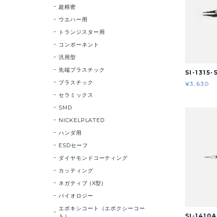
超精密
ウエハー用
トランジスター用
コンポーネント
汎用型
先端プラスチック
SI-1315-
プラスチック
¥3,630
セラミックス
SMD
NICKELPLATED
ハンダ用
ESDセーフ
ダイヤモンドコーティング
カッティング
ネガティブ (X型)
バイオロジー
エポキシコート（エポクシーコー
SI-1410A
ト）