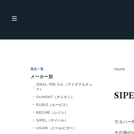
商品一覧
Home
メーカー別
IDEAL-TEK S.A.（アイデアルテッ
ク）
SI
DUMONT（デュモン）
RUBIS（ルービス）
REGINE（レジン）
SIPEL（サイペル）
ウエハー
VIGOR（ピールビガー）
その他の