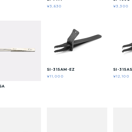
¥3,630
¥3,300
SI-315AM-EZ
SI-315A
¥11,000
¥12,100
SA