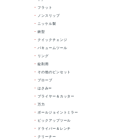
フラット
ノンスリップ
ニッケル製
鋏型
クイックチェンジ
バキュームツール
リング
錠剤用
その他のピンセット
プローブ
はさみ✂
プライヤー＆カッター
万力
ポールジョイントミラー
ピックアップツール
ドライバー＆レンチ
クリーナー