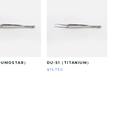
DUMOSTAR）
DU-51（TITANIUM）
¥15,730