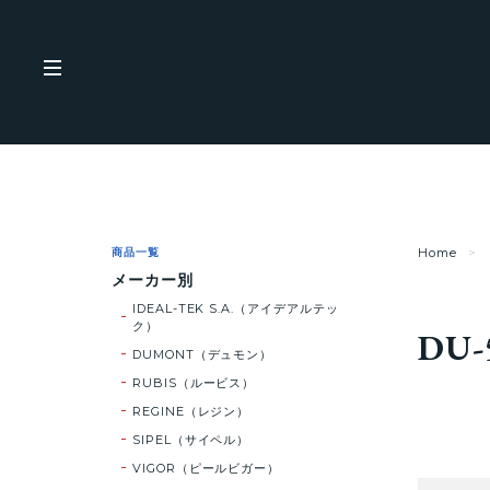
商品一覧
Home
メーカー別
IDEAL-TEK S.A.（アイデアルテッ
ク）
DU-
DUMONT（デュモン）
RUBIS（ルービス）
REGINE（レジン）
SIPEL（サイペル）
VIGOR（ピールビガー）