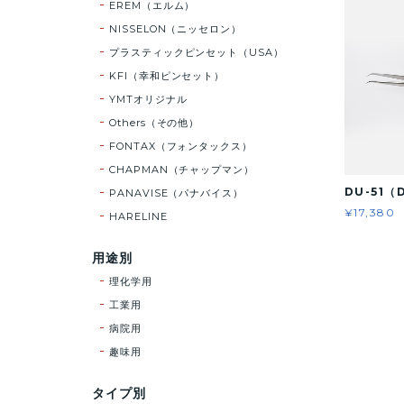
EREM（エルム）
NISSELON（ニッセロン）
プラスティックピンセット（USA）
KFI（幸和ピンセット）
YMTオリジナル
Others（その他）
FONTAX（フォンタックス）
CHAPMAN（チャップマン）
DU-51（
PANAVISE（パナバイス）
¥17,380
HARELINE
用途別
理化学用
工業用
病院用
趣味用
タイプ別