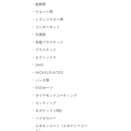
超精密
ウエハー用
トランジスター用
コンポーネント
汎用型
先端プラスチック
プラスチック
セラミックス
SMD
NICKELPLATED
ハンダ用
ESDセーフ
ダイヤモンドコーティング
カッティング
ネガティブ (X型)
バイオロジー
エポキシコート（エポクシーコー
ト）