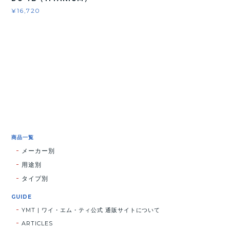
¥16,720
商品一覧
メーカー別
用途別
タイプ別
GUIDE
YMT | ワイ・エム・ティ公式 通販サイトについて
ARTICLES