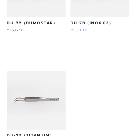
DU-7B（DUMOSTAR）
DU-7B（INOX 02）
¥16,830
¥11,000
DU-7B（TITANIUM）