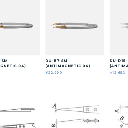
-SM
DU-B7-SM
DU-D15
GNETIC 04)
(ANTIMAGNETIC 04)
(ANTIM
¥22,990
¥12,650