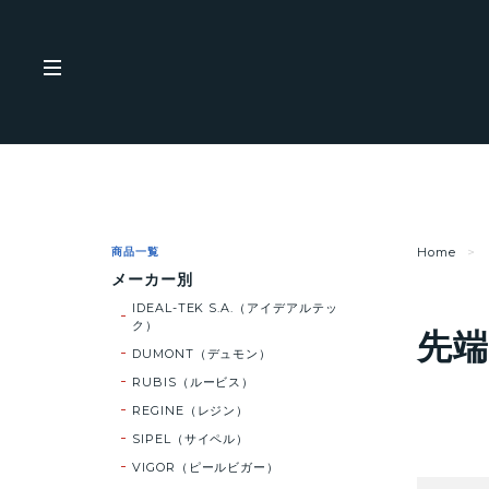
商品一覧
Home
メーカー別
IDEAL-TEK S.A.（アイデアルテッ
ク）
先
DUMONT（デュモン）
RUBIS（ルービス）
REGINE（レジン）
SIPEL（サイペル）
VIGOR（ピールビガー）