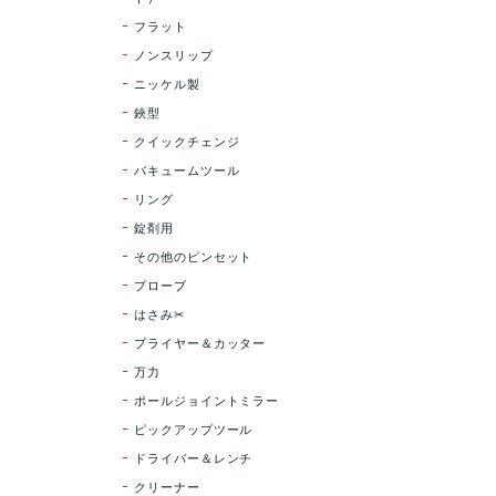
フラット
ノンスリップ
ニッケル製
鋏型
クイックチェンジ
バキュームツール
リング
錠剤用
その他のピンセット
プローブ
はさみ✂
プライヤー＆カッター
万力
ポールジョイントミラー
ピックアップツール
ドライバー＆レンチ
クリーナー