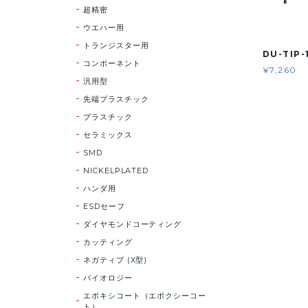
超精密
ウエハー用
トランジスター用
DU-TIP-
コンポーネント
¥7,260
汎用型
先端プラスチック
プラスチック
セラミックス
SMD
NICKELPLATED
ハンダ用
ESDセーフ
ダイヤモンドコーティング
カッティング
ネガティブ (X型)
バイオロジー
エポキシコート（エポクシーコー
ト）