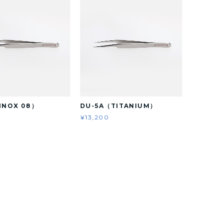
INOX 08）
DU-5A（TITANIUM）
¥13,200