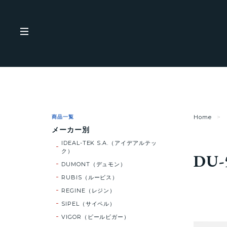
商品一覧
Home
メーカー別
IDEAL-TEK S.A.（アイデアルテッ
ク）
DU-
DUMONT（デュモン）
RUBIS（ルービス）
REGINE（レジン）
SIPEL（サイペル）
VIGOR（ピールビガー）