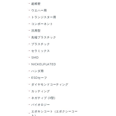
超精密
ウエハー用
トランジスター用
コンポーネント
汎用型
先端プラスチック
プラスチック
セラミックス
SMD
NICKELPLATED
ハンダ用
ESDセーフ
ダイヤモンドコーティング
カッティング
ネガティブ (X型)
バイオロジー
エポキシコート（エポクシーコー
ト）