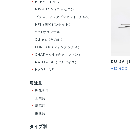
EREM（エルム）
NISSELON（ニッセロン）
プラスティックピンセット（USA）
KFI（幸和ピンセット）
YMTオリジナル
Others（その他）
FONTAX（フォンタックス）
CHAPMAN（チャップマン）
DU-5A（
PANAVISE（パナバイス）
¥15,400
HARELINE
用途別
理化学用
工業用
病院用
趣味用
タイプ別