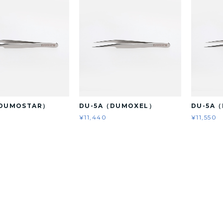
DUMOSTAR）
DU-5A（DUMOXEL）
DU-5A（
¥11,440
¥11,550