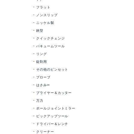
フラット
ノンスリップ
ニッケル製
鋏型
クイックチェンジ
バキュームツール
リング
錠剤用
その他のピンセット
プローブ
はさみ✂
プライヤー＆カッター
万力
ポールジョイントミラー
ピックアップツール
ドライバー＆レンチ
クリーナー