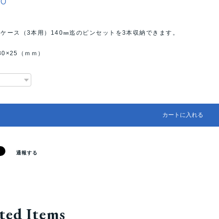
20
ケース（3本用）140㎜迄のピンセットを3本収納できます。
80×25（ｍｍ）
カートに入れる
通報する
ted Items