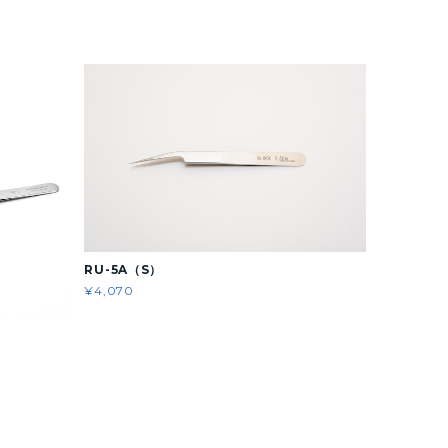
RU-5A（S）
¥4,070