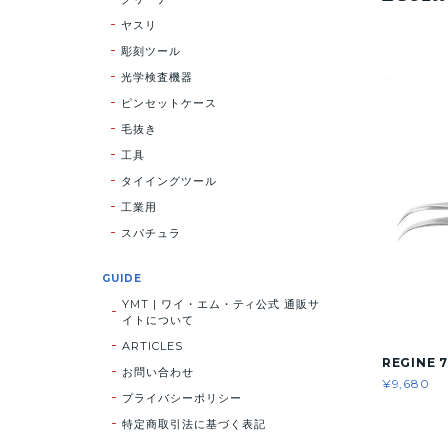
ヤスリ
彫刻ツール
光学検査機器
ピンセットケース
毛抜き
工具
タイイングツール
工業用
スパチュラ
GUIDE
YMT | ワイ・エム・ティ公式 通販サ
イトについて
ARTICLES
REGINE 7
お問い合わせ
¥9,680
プライバシーポリシー
特定商取引法に基づく表記