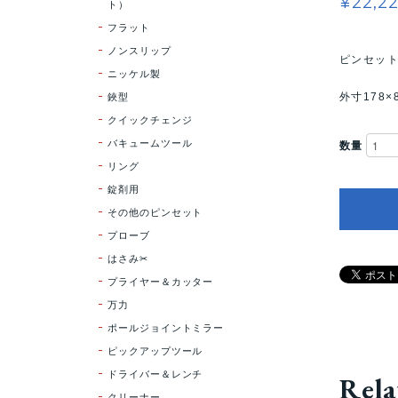
¥22,2
ト）
フラット
ノンスリップ
ピンセット
ニッケル製
鋏型
外寸178×
クイックチェンジ
バキュームツール
数量
リング
錠剤用
その他のピンセット
プローブ
はさみ✂
プライヤー＆カッター
万力
ポールジョイントミラー
ピックアップツール
ドライバー＆レンチ
Rela
クリーナー