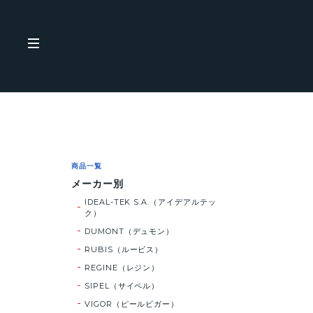
商品一覧
メーカー別
IDEAL-TEK S.A.（アイデアルテッ
ク）
DUMONT（デュモン）
RUBIS（ルービス）
REGINE（レジン）
SIPEL（サイペル）
VIGOR（ピールビガー）