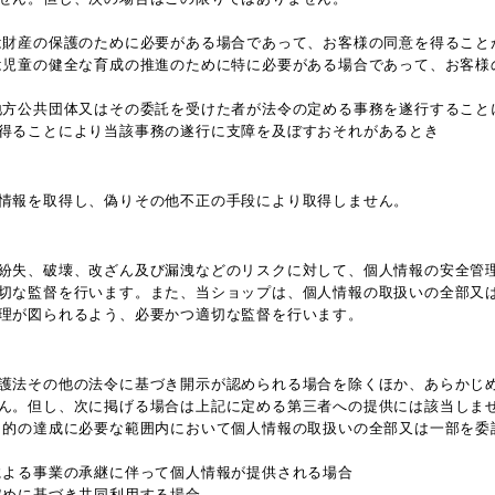
は財産の保護のために必要がある場合であって、お客様の同意を得ること
は児童の健全な育成の推進のために特に必要がある場合であって、お客様
地方公共団体又はその委託を受けた者が法令の定める事務を遂行すること
得ることにより当該事務の遂行に支障を及ぼすおそれがあるとき
情報を取得し、偽りその他不正の手段により取得しません。
紛失、破壊、改ざん及び漏洩などのリスクに対して、個人情報の安全管
切な監督を行います。また、当ショップは、個人情報の取扱いの全部又
理が図られるよう、必要かつ適切な監督を行います。
護法その他の法令に基づき開示が認められる場合を除くほか、あらかじ
ん。但し、次に掲げる場合は上記に定める第三者への提供には該当しま
目的の達成に必要な範囲内において個人情報の取扱いの全部又は一部を委
による事業の承継に伴って個人情報が提供される場合
定めに基づき共同利用する場合