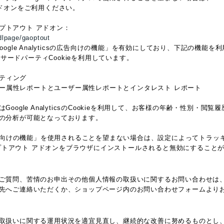
アドオンをご利用ください。
 オプトアウト アドオン：
dlpage/gaoptout
oogle Analyticsの広告向けの機能」を有効にしており、下記の機能
ieなどのサードパーティCookieを利用しています。
ーケティング
csのユーザー属性レポートとユーザー属性レポートとインタレスト レポート
oogle AnalyticsのCookieを利用して、お客様の年齢・性別・
の分析が可能となっております。
ticsの広告向けの機能」を使用されることを望まない場合は、設定によってト
tics オプトアウト アドオンをブラウザにインストールされると無効にするこ
ご質問、苦情のお申出その他個人情報の取扱いに関するお問い合わせは
先へご連絡いただくか、ショップページ内のお問い合わせフォームより
取扱いに関する運用状況を適宜見直し、継続的な改善に努めるものとし