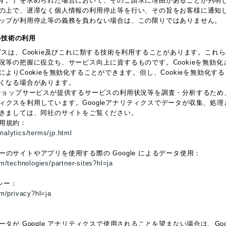
す。）を求められた場合において、そのご請求に理由があることが判明
の上で、遅滞なく個人情報の利用停止等を行い、その旨をお客様に通知
ップが利用停止等の義務を負わない場合は、この限りではありません。
他の技術の利用
ビスは、Cookie及びこれに類する技術を利用することがあります。これ
況等の把握に役立ち、サービス向上に資するものです。Cookieを無効
よりCookieを無効化することができます。但し、Cookieを無効化
くなる場合があります。
ョップサービスが提供するサービスの利用状況等を調査・分析するため、本サー
リティクスを利用しています。Googleアナリティクスでデータが収集、処理
きましては、同社のサイトをご覧ください。
利用規約：
nalytics/terms/jp.html
トナーのサイトやアプリを使用する際の Google によるデータ使用：
om/technologies/partner-sites?hl=ja
リシー：
om/privacy?hl=ja
が Google アナリティクスで使用されることを望まない場合は、Google