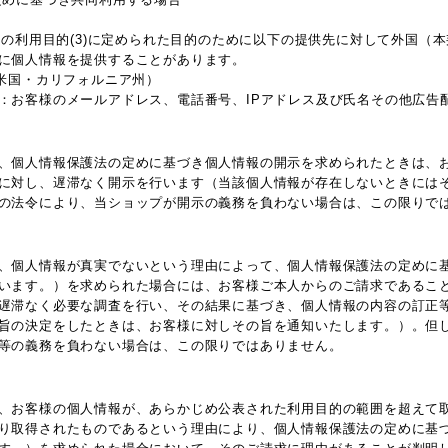
情報の利用目的(3)に定められた目的のために以下の提供先に対して外国（
に個人情報を提供することがあります。
 Inc.（米国・カリフォルニア州）
：お客様のメールアドレス、電話番号、IPアドレス及び氏名その他広告
、個人情報保護法の定めに基づき個人情報の開示を求められたときは、
に対し、遅滞なく開示を行います（当該個人情報が存在しないときには
の法令により、当ショップが開示の義務を負わない場合は、この限りで
、個人情報が真実でないという理由によって、個人情報保護法の定めに
います。）を求められた場合には、お客様ご本人からのご請求であるこ
遅滞なく必要な調査を行い、その結果に基づき、個人情報の内容の訂正
旨の決定をしたときは、お客様に対しその旨を通知いたします。）。但
等の義務を負わない場合は、この限りではありません。
、お客様の個人情報が、あらかじめ公表された利用目的の範囲を超えて
り取得されたものであるという理由により、個人情報保護法の定めに基