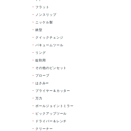
フラット
ノンスリップ
ニッケル製
鋏型
クイックチェンジ
バキュームツール
リング
錠剤用
その他のピンセット
プローブ
はさみ✂
プライヤー＆カッター
万力
ポールジョイントミラー
ピックアップツール
ドライバー＆レンチ
クリーナー