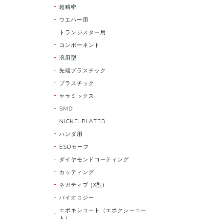
超精密
ウエハー用
トランジスター用
コンポーネント
汎用型
先端プラスチック
プラスチック
セラミックス
SMD
NICKELPLATED
ハンダ用
ESDセーフ
ダイヤモンドコーティング
カッティング
ネガティブ (X型)
バイオロジー
エポキシコート（エポクシーコー
ト）