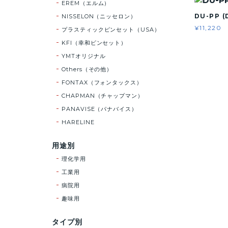
EREM（エルム）
DU-PP 
NISSELON（ニッセロン）
¥11,220
プラスティックピンセット（USA）
KFI（幸和ピンセット）
YMTオリジナル
Others（その他）
FONTAX（フォンタックス）
CHAPMAN（チャップマン）
PANAVISE（パナバイス）
HARELINE
用途別
理化学用
工業用
病院用
趣味用
タイプ別