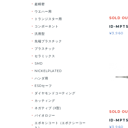
超精密
ウエハー用
SOLD O
トランジスター用
ID-MPT
コンポーネント
¥3,960
汎用型
先端プラスチック
プラスチック
セラミックス
SMD
NICKELPLATED
ハンダ用
ESDセーフ
ダイヤモンドコーティング
カッティング
ネガティブ (X型)
SOLD O
バイオロジー
ID-MPT
エポキシコート（エポクシーコー
¥3,960
ト）