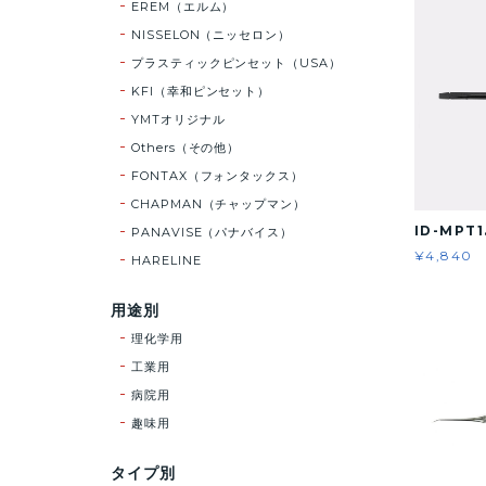
EREM（エルム）
NISSELON（ニッセロン）
プラスティックピンセット（USA）
KFI（幸和ピンセット）
YMTオリジナル
Others（その他）
FONTAX（フォンタックス）
CHAPMAN（チャップマン）
ID-MPT
PANAVISE（パナバイス）
¥4,840
HARELINE
用途別
理化学用
工業用
病院用
趣味用
タイプ別