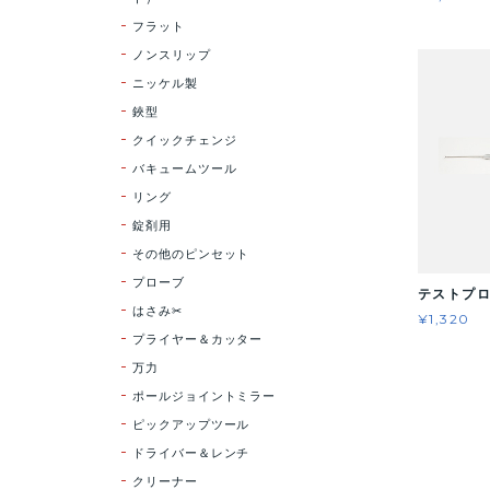
フラット
ノンスリップ
ニッケル製
鋏型
クイックチェンジ
バキュームツール
リング
錠剤用
その他のピンセット
プローブ
テストプロ
はさみ✂
¥1,320
プライヤー＆カッター
万力
ポールジョイントミラー
ピックアップツール
ドライバー＆レンチ
クリーナー