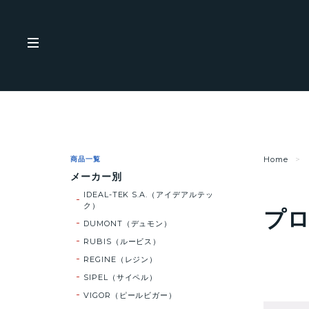
商品一覧
Home
メーカー別
IDEAL-TEK S.A.（アイデアルテッ
ク）
プ
DUMONT（デュモン）
RUBIS（ルービス）
REGINE（レジン）
SIPEL（サイペル）
VIGOR（ピールビガー）