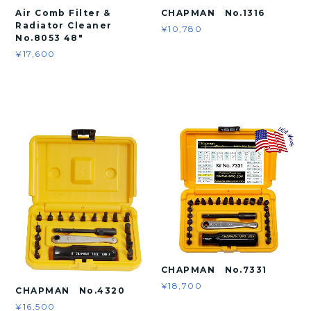
Air Comb Filter &
CHAPMAN No.1316
Radiator Cleaner
¥10,780
No.8053 48"
¥17,600
CHAPMAN No.7331
¥18,700
CHAPMAN No.4320
¥16,500