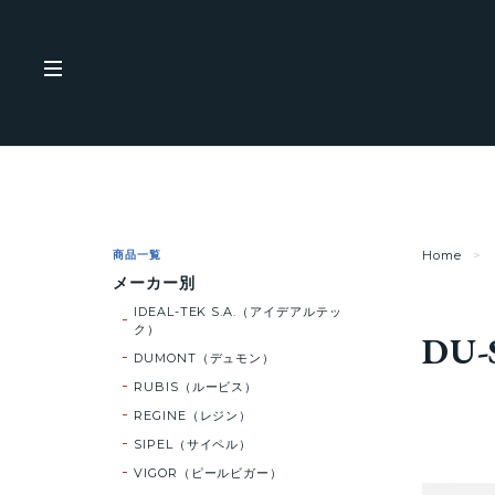
商品一覧
Home
メーカー別
IDEAL-TEK S.A.（アイデアルテッ
ク）
DU-
DUMONT（デュモン）
RUBIS（ルービス）
REGINE（レジン）
SIPEL（サイペル）
VIGOR（ピールビガー）