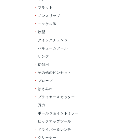
フラット
ノンスリップ
ニッケル製
鋏型
クイックチェンジ
バキュームツール
リング
錠剤用
その他のピンセット
プローブ
はさみ✂
プライヤー＆カッター
万力
ポールジョイントミラー
ピックアップツール
ドライバー＆レンチ
クリーナー