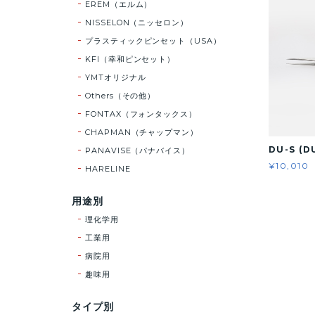
EREM（エルム）
NISSELON（ニッセロン）
プラスティックピンセット（USA）
KFI（幸和ピンセット）
YMTオリジナル
Others（その他）
FONTAX（フォンタックス）
CHAPMAN（チャップマン）
DU-S (
PANAVISE（パナバイス）
¥10,010
HARELINE
用途別
理化学用
工業用
病院用
趣味用
タイプ別