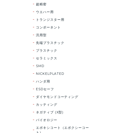
超精密
ウエハー用
トランジスター用
コンポーネント
汎用型
先端プラスチック
プラスチック
セラミックス
SMD
NICKELPLATED
ハンダ用
ESDセーフ
ダイヤモンドコーティング
カッティング
ネガティブ (X型)
バイオロジー
エポキシコート（エポクシーコー
ト）