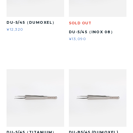
DU-5/45（DUMOXEL）
SOLD OUT
¥12,320
DU-5/45（INOX 08）
¥13,090
DU-5/45（TITANIUM）
DU-B5/45 (DUMOXEL)