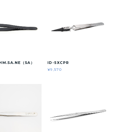
GHM.SA.NE（SA）
ID-5XCPR
¥9,570