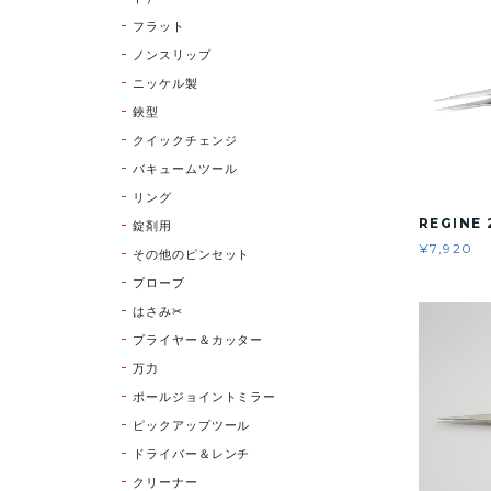
フラット
ノンスリップ
ニッケル製
鋏型
クイックチェンジ
バキュームツール
リング
REGINE 
錠剤用
¥7,920
その他のピンセット
プローブ
はさみ✂
プライヤー＆カッター
万力
ポールジョイントミラー
ピックアップツール
ドライバー＆レンチ
クリーナー