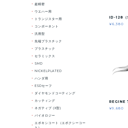
超精密
ウエハー用
ID-128
トランジスター用
¥6,380
コンポーネント
汎用型
先端プラスチック
プラスチック
セラミックス
SMD
NICKELPLATED
ハンダ用
ESDセーフ
ダイヤモンドコーティング
カッティング
REGINE 
ネガティブ (X型)
¥9,680
バイオロジー
エポキシコート（エポクシーコー
ト）