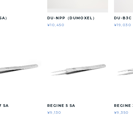
（SA）
DU-NPP（DUMOXEL）
DU-B3
¥10,450
¥19,030
7 SA
REGINE 5 SA
REGINE 
¥9,130
¥9,350