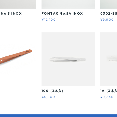
No.3 INOX
FONTAX No.5A INOX
0302-S
¥12,100
¥9,900
100（3本入）
1A（3本
¥6,600
¥9,240