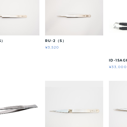
S）
RU-2（S）
¥3,520
ID-15A
¥33,000