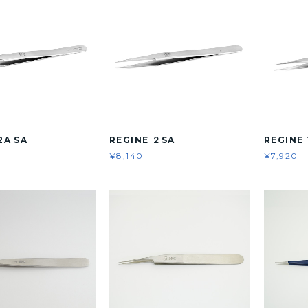
2A SA
REGINE ２SA
REGINE 
¥8,140
¥7,920