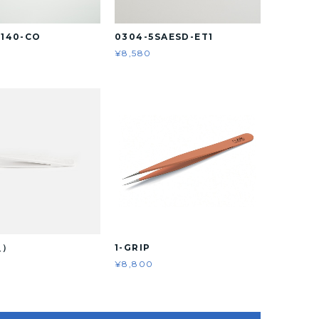
S140-CO
0304-5SAESD-ET1
¥8,580
1-GRIP
入）
¥8,800