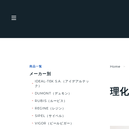
商品一覧
Home
メーカー別
IDEAL-TEK S.A.（アイデアルテッ
ク）
理化
DUMONT（デュモン）
RUBIS（ルービス）
REGINE（レジン）
SIPEL（サイペル）
VIGOR（ピールビガー）