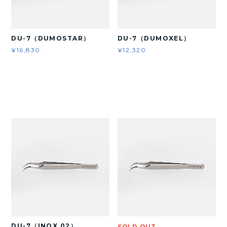
DU-7（DUMOSTAR）
DU-7（DUMOXEL）
¥16,830
¥12,320
DU-7（INOX 02）
SOLD OUT