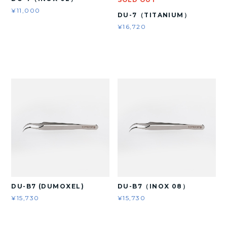
¥11,000
DU-7（TITANIUM）
¥16,720
DU-B7 (DUMOXEL)
DU-B7（INOX 08）
¥15,730
¥15,730