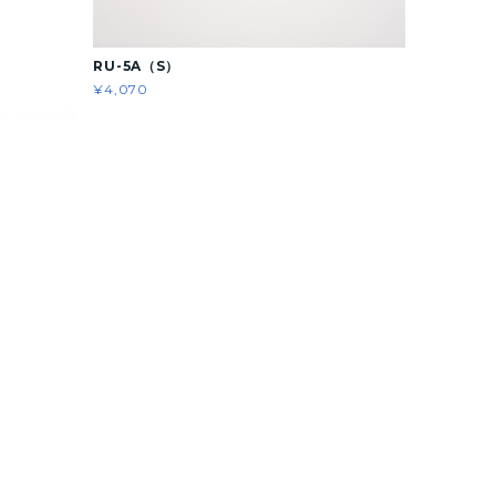
RU-5A（S）
¥4,070