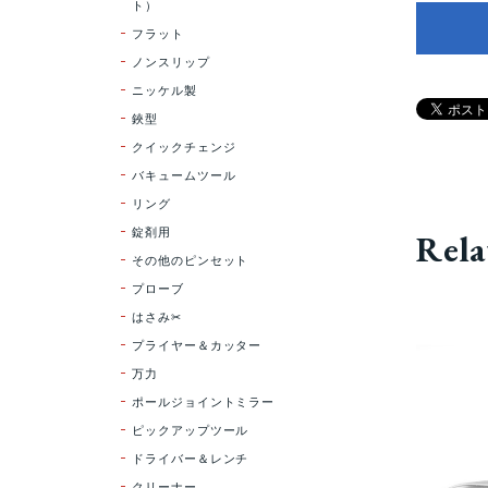
ト）
フラット
ノンスリップ
ニッケル製
鋏型
クイックチェンジ
バキュームツール
リング
錠剤用
Rela
その他のピンセット
プローブ
はさみ✂
プライヤー＆カッター
万力
ポールジョイントミラー
ピックアップツール
ドライバー＆レンチ
クリーナー