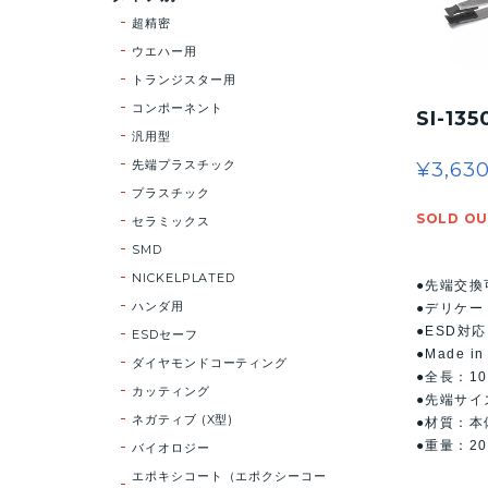
超精密
ウエハー用
トランジスター用
コンポーネント
SI-135
汎用型
先端プラスチック
¥3,63
プラスチック
SOLD O
セラミックス
SMD
NICKELPLATED
●先端交換
ハンダ用
●デリケー
●ESD対応
ESDセーフ
●Made in
ダイヤモンドコーティング
●全長：1
カッティング
●先端サイ
ネガティブ (X型)
●材質：本
●重量：2
バイオロジー
エポキシコート（エポクシーコー