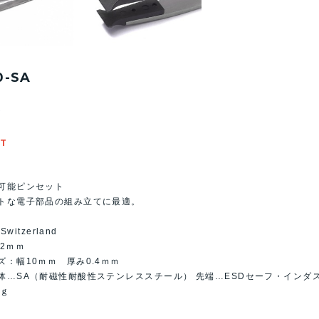
0-SA
0
UT
可能ピンセット
トな電子部品の組み立てに最適。
 Switzerland
02ｍｍ
ズ：幅10ｍｍ 厚み0.4ｍｍ
体…SA（耐磁性耐酸性ステンレススチール） 先端…ESDセーフ・インダ
0ｇ