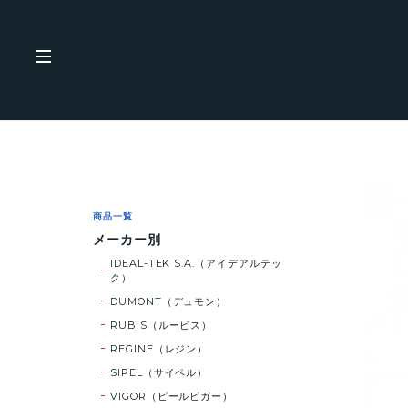
商品一覧
メーカー別
IDEAL-TEK S.A.（アイデアルテッ
ク）
DUMONT（デュモン）
RUBIS（ルービス）
REGINE（レジン）
SIPEL（サイペル）
VIGOR（ピールビガー）