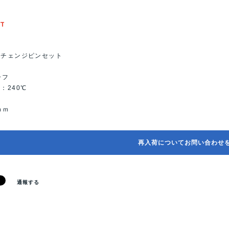
5
UT
クチェンジピンセット
ーフ
：240℃
ｍｍ
再入荷についてお問い合わせ
通報する