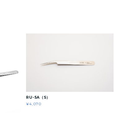
RU-5A（S）
¥4,070