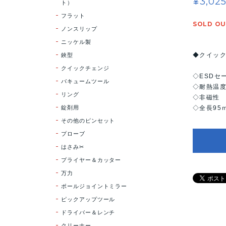
¥3,02
ト）
フラット
SOLD O
ノンスリップ
ニッケル製
鋏型
◆クイッ
クイックチェンジ
◇ESDセ
バキュームツール
◇耐熱温度
リング
◇非磁性
錠剤用
◇全長95
その他のピンセット
プローブ
はさみ✂
プライヤー＆カッター
万力
ポールジョイントミラー
ピックアップツール
ドライバー＆レンチ
クリーナー