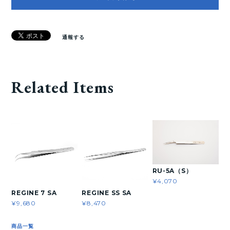
通報する
Related Items
RU-5A（S）
¥4,070
REGINE 7 SA
REGINE SS SA
¥9,680
¥8,470
商品一覧