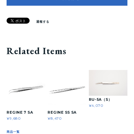
通報する
Related Items
RU-5A（S）
¥4,070
REGINE 7 SA
REGINE SS SA
¥9,680
¥8,470
商品一覧