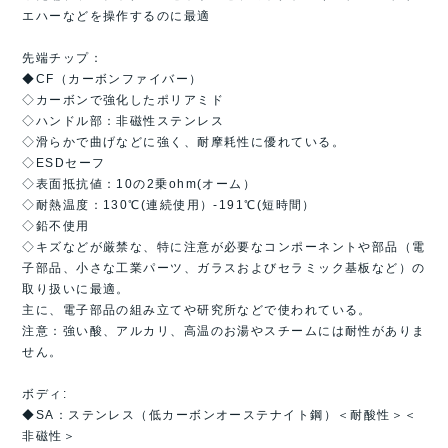
エハーなどを操作するのに最適
先端チップ：
◆CF（カーボンファイバー）
◇カーボンで強化したポリアミド
◇ハンドル部：非磁性ステンレス
◇滑らかで曲げなどに強く、耐摩耗性に優れている。
◇ESDセーフ
◇表面抵抗値：10の2乗ohm(オーム）
◇耐熱温度：130℃(連続使用）-191℃(短時間）
◇鉛不使用
◇キズなどが厳禁な、特に注意が必要なコンポーネントや部品（電
子部品、小さな工業パーツ、ガラスおよびセラミック基板など）の
取り扱いに最適。
主に、電子部品の組み立てや研究所などで使われている。
注意：強い酸、アルカリ、高温のお湯やスチームには耐性がありま
せん。
ボディ:
◆SA：ステンレス（低カーボンオーステナイト鋼）＜耐酸性＞＜
非磁性＞