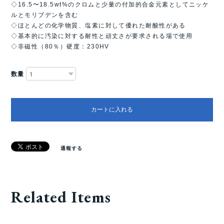
◇16.5〜18.5wt%のクロムと少量の付加的合金元素としてニッケ
ルとモリブデンを含む
◇ほとんどの化学物質、塩素に対して優れた耐酸性がある
◇基本的に汚染に対する耐性と頑丈さが要求される場で使用
◇非磁性（80％）硬度：230HV
数量
カートに入れる
通報する
Related Items