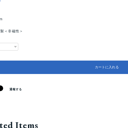
0
m
ン製＜非磁性＞
カートに入れる
通報する
ted Items