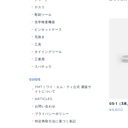
ヤスリ
彫刻ツール
光学検査機器
ピンセットケース
毛抜き
工具
タイイングツール
工業用
スパチュラ
GUIDE
YMT | ワイ・エム・ティ公式 通販サ
イトについて
ARTICLES
05-1（3
お問い合わせ
¥6,600
プライバシーポリシー
特定商取引法に基づく表記