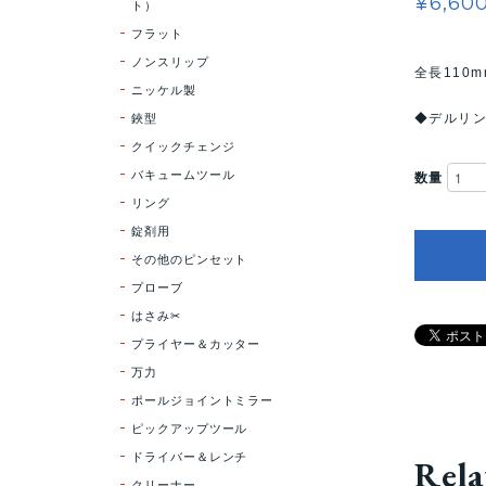
¥6,60
ト）
フラット
ノンスリップ
全長110m
ニッケル製
鋏型
◆デルリ
クイックチェンジ
バキュームツール
数量
リング
錠剤用
その他のピンセット
プローブ
はさみ✂
プライヤー＆カッター
万力
ポールジョイントミラー
ピックアップツール
ドライバー＆レンチ
Rela
クリーナー