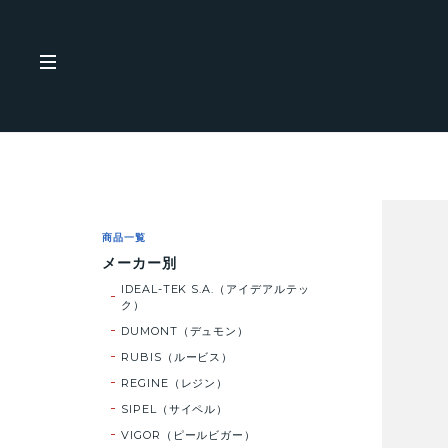
商品一覧
メーカー別
IDEAL-TEK S.A.（アイデアルテッ
ク）
DUMONT（デュモン）
RUBIS（ルービス）
REGINE（レジン）
SIPEL（サイペル）
VIGOR（ピールビガー）