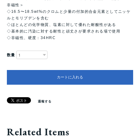
非磁性＞
◇16.5〜18.5wt%のクロムと少量の付加的合金元素としてニッケ
ルとモリブデンを含む
◇ほとんどの化学物質、塩素に対して優れた耐酸性がある
◇基本的に汚染に対する耐性と頑丈さが要求される場で使用
◇非磁性、硬度：34HRC
数量
カートに入れる
通報する
Related Items