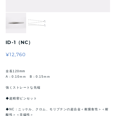
ID-1（NC）
¥12,760
全長120mm
A：0.10ｍｍ B：0.15ｍｍ
強くストレートな先端
◆超精密ピンセット
◆NC：ニッケル、クロム、モリブテンの超合金＜耐腐食性＞＜耐
酸性＞＜非磁性＞