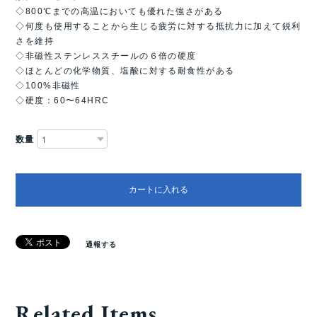
◇800℃までの高温においても優れた強さがある
◇何度も使用することから生じる疲労に対する抵抗力に加えて鋭利
さを維持
◇非磁性ステンレススチールの６倍の硬度
◇ほとんどの化学物質、塩酸に対する耐食性がある
◇100%非磁性
◇硬度：60〜64HRC
数量
カートに入れる
通報する
Related Items