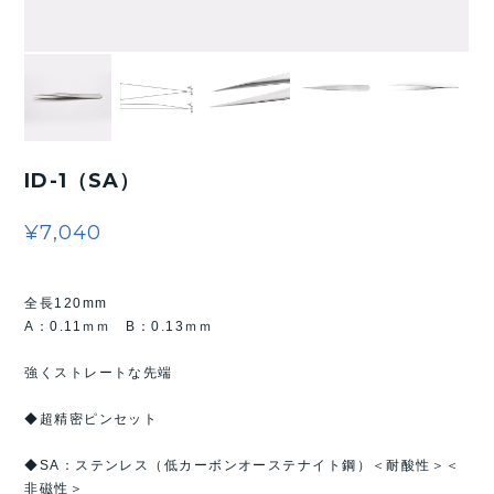
ID-1（SA）
¥7,040
全長120mm
A：0.11ｍｍ B：0.13ｍｍ
強くストレートな先端
◆超精密ピンセット
◆SA：ステンレス（低カーボンオーステナイト鋼）＜耐酸性＞＜
非磁性＞