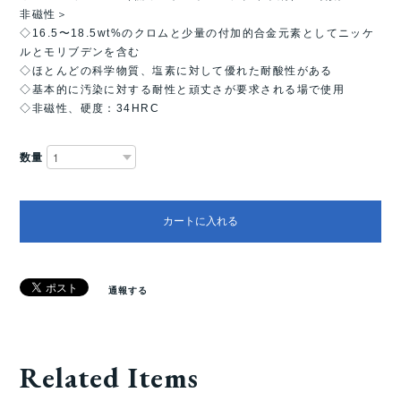
非磁性＞
◇16.5〜18.5wt%のクロムと少量の付加的合金元素としてニッケ
ルとモリブデンを含む
◇ほとんどの科学物質、塩素に対して優れた耐酸性がある
◇基本的に汚染に対する耐性と頑丈さが要求される場で使用
◇非磁性、硬度：34HRC
数量
カートに入れる
通報する
Related Items