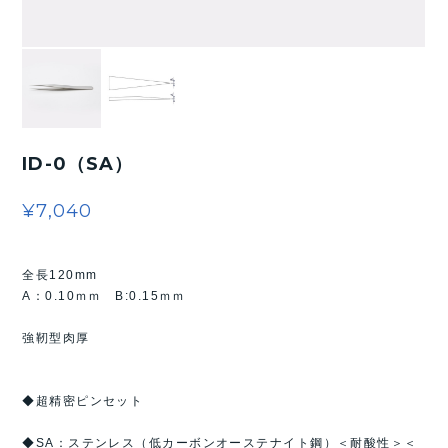
ID-0（SA）
¥7,040
全長120mm
A：0.10ｍｍ B:0.15ｍｍ
強靭型肉厚
◆超精密ピンセット
◆SA：ステンレス（低カーボンオーステナイト鋼）＜耐酸性＞＜