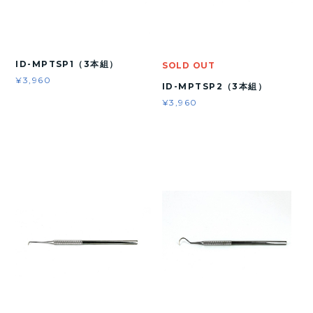
ID-MPTSP1（3本組）
SOLD OUT
¥3,960
ID-MPTSP2（3本組）
¥3,960