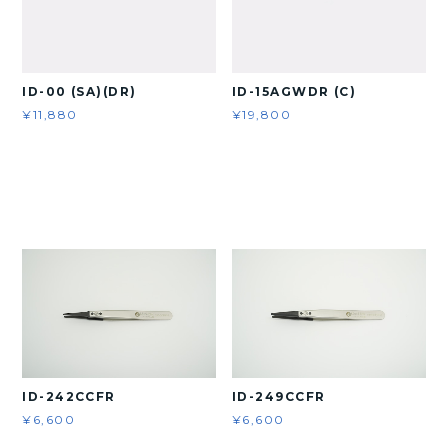
ID-00 (SA)(DR)
ID-15AGWDR (C)
¥11,880
¥19,800
ID-242CCFR
ID-249CCFR
¥6,600
¥6,600