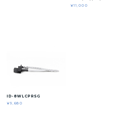
¥11,000
ID-8WLCPRSG
¥9,680