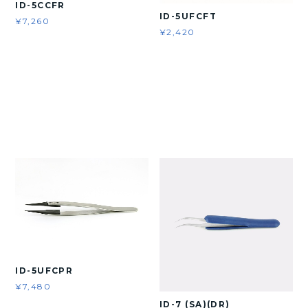
ID-5CCFR
ID-5UFCFT
¥7,260
¥2,420
ID-5UFCPR
¥7,480
ID-7 (SA)(DR)