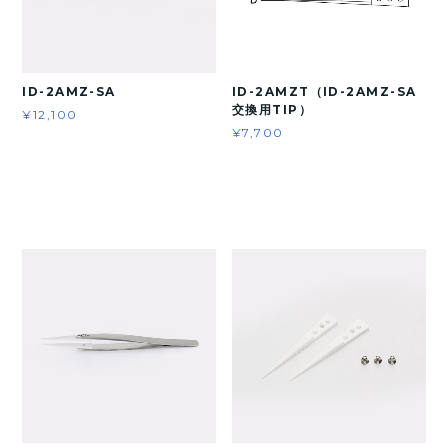
ID-2AMZ-SA
ID-2AMZT（ID-2AMZ-SA
交換用TIP）
¥12,100
¥7,700