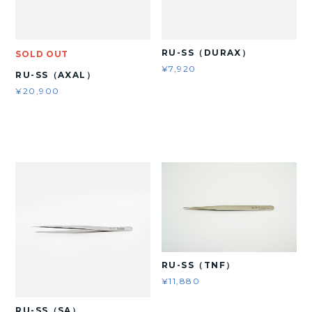
RU-SS（DURAX）
SOLD OUT
¥7,920
RU-SS（AXAL）
¥20,900
RU-SS（TNF）
¥11,880
RU-SS（SA）