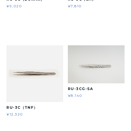
¥9,020
¥7,810
RU-3CG-SA
¥8,140
RU-3C（TNF）
¥12,320