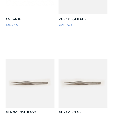
3C-GRIP
RU-3C（AXAL）
¥9,240
¥20,570
RU-3C（DURAX）
RU-3C（SA）