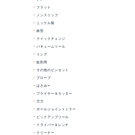
フラット
ノンスリップ
ニッケル製
鋏型
クイックチェンジ
バキュームツール
リング
錠剤用
その他のピンセット
プローブ
はさみ✂
プライヤー＆カッター
万力
ポールジョイントミラー
ピックアップツール
ドライバー＆レンチ
クリーナー