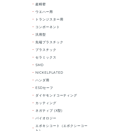
超精密
ウエハー用
トランジスター用
コンポーネント
汎用型
先端プラスチック
プラスチック
セラミックス
SMD
NICKELPLATED
ハンダ用
ESDセーフ
ダイヤモンドコーティング
カッティング
ネガティブ (X型)
バイオロジー
エポキシコート（エポクシーコー
ト）