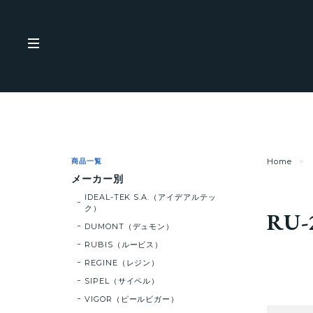
商品一覧
Home
メーカー別
IDEAL-TEK S.A.（アイデアルテッ
ク）
RU-
DUMONT（デュモン）
RUBIS（ルービス）
REGINE（レジン）
SIPEL（サイペル）
VIGOR（ピールビガー）