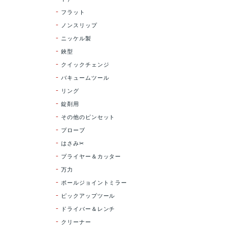
フラット
ノンスリップ
ニッケル製
鋏型
クイックチェンジ
バキュームツール
リング
錠剤用
その他のピンセット
プローブ
はさみ✂
プライヤー＆カッター
万力
ポールジョイントミラー
ピックアップツール
ドライバー＆レンチ
クリーナー