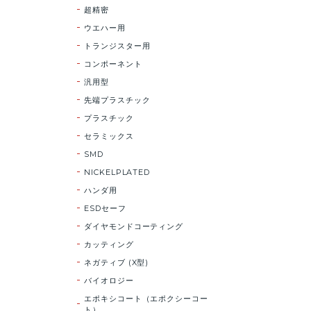
超精密
ウエハー用
トランジスター用
コンポーネント
汎用型
先端プラスチック
プラスチック
セラミックス
SMD
NICKELPLATED
ハンダ用
ESDセーフ
ダイヤモンドコーティング
カッティング
ネガティブ (X型)
バイオロジー
エポキシコート（エポクシーコー
ト）