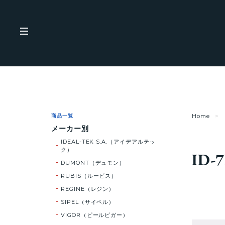
商品一覧
Home
メーカー別
IDEAL-TEK S.A.（アイデアルテッ
ク）
ID-
DUMONT（デュモン）
RUBIS（ルービス）
REGINE（レジン）
SIPEL（サイペル）
VIGOR（ピールビガー）