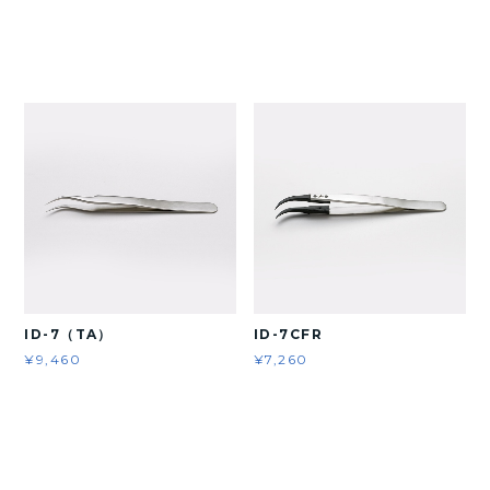
ID-7（TA）
ID-7CFR
¥9,460
¥7,260