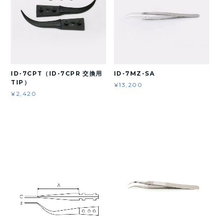
ID-7CPT（ID-7CPR 交換用
ID-7MZ-SA
TIP）
¥13,200
¥2,420