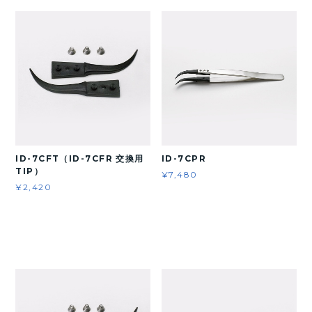
ID-7CFT（ID-7CFR 交換用
ID-7CPR
TIP）
¥7,480
¥2,420