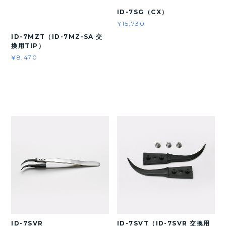
ID-7SG（CX）
¥15,730
ID-7MZT（ID-7MZ-SA 交
換用TIP）
¥8,470
ID-7SVR
ID-7SVT（ID-7SVR 交換用