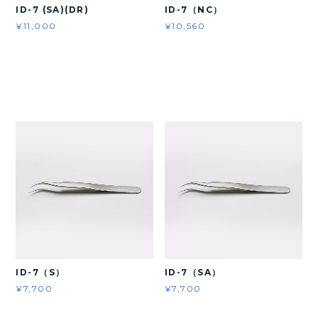
ID-7 (SA)(DR)
ID-7（NC）
¥11,000
¥10,560
ID-7（S）
ID-7（SA）
¥7,700
¥7,700