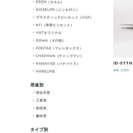
EREM（エルム）
NISSELON（ニッセロン）
プラスティックピンセット（USA）
KFI（幸和ピンセット）
YMTオリジナル
Others（その他）
FONTAX（フォンタックス）
CHAPMAN（チャップマン）
ID-5TT
PANAVISE（パナバイス）
¥8,030
HARELINE
用途別
理化学用
工業用
病院用
趣味用
タイプ別