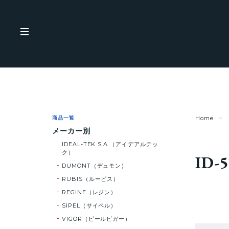
商品一覧
Home
メーカー別
IDEAL-TEK S.A.（アイデアルテッ
ク）
ID-
DUMONT（デュモン）
RUBIS（ルービス）
REGINE（レジン）
SIPEL（サイペル）
VIGOR（ピールビガー）