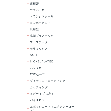
超精密
ウエハー用
トランジスター用
コンポーネント
汎用型
先端プラスチック
プラスチック
セラミックス
SMD
NICKELPLATED
ハンダ用
ESDセーフ
ダイヤモンドコーティング
カッティング
ネガティブ (X型)
バイオロジー
エポキシコート（エポクシーコー
ト）