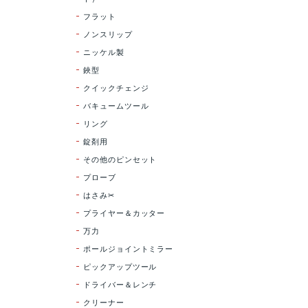
フラット
ノンスリップ
ニッケル製
鋏型
クイックチェンジ
バキュームツール
リング
錠剤用
その他のピンセット
プローブ
はさみ✂
プライヤー＆カッター
万力
ポールジョイントミラー
ピックアップツール
ドライバー＆レンチ
クリーナー