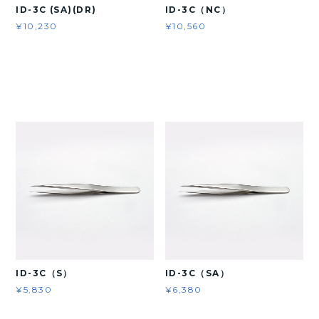
ID-3C (SA)(DR)
ID-3C（NC）
¥10,230
¥10,560
ID-3C（S）
ID-3C（SA）
¥5,830
¥6,380