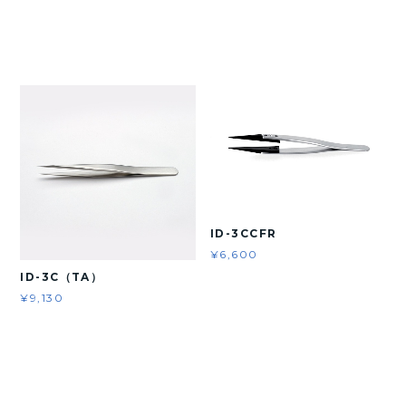
ID-3CCFR
¥6,600
ID-3C（TA）
¥9,130