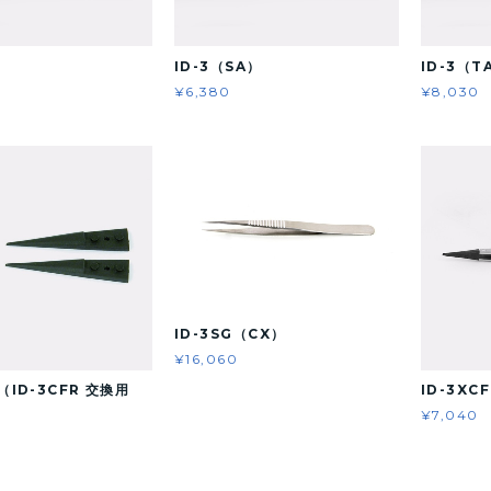
）
ID-3（SA）
ID-3（T
¥6,380
¥8,030
ID-3SG（CX）
¥16,060
T（ID-3CFR 交換用
ID-3XCF
¥7,040