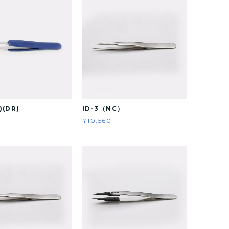
)(DR)
ID-3（NC）
¥10,560