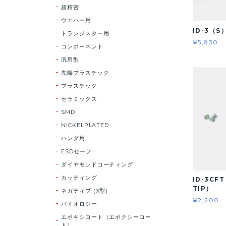
超精密
ウエハー用
ID-3（S
トランジスター用
¥5,830
コンポーネント
汎用型
先端プラスチック
プラスチック
セラミックス
SMD
NICKELPLATED
ハンダ用
ESDセーフ
ダイヤモンドコーティング
カッティング
ID-3CF
TIP）
ネガティブ (X型)
¥2,200
バイオロジー
エポキシコート（エポクシーコー
ト）