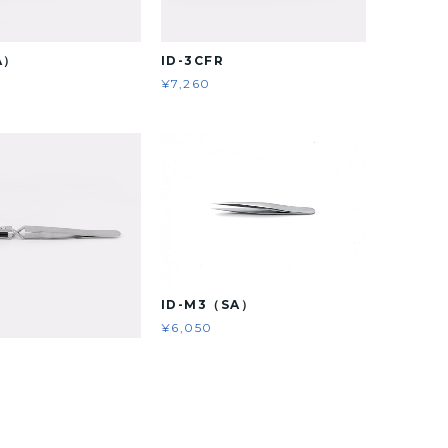
A）
ID-3CFR
¥7,260
ID-M3（SA）
¥6,050