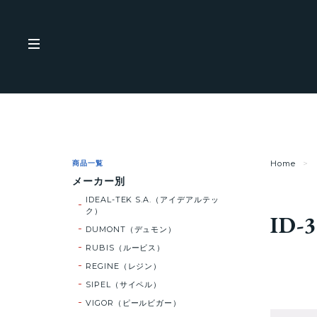
商品一覧
Home
メーカー別
IDEAL-TEK S.A.（アイデアルテッ
ク）
ID-3
DUMONT（デュモン）
RUBIS（ルービス）
REGINE（レジン）
SIPEL（サイペル）
VIGOR（ピールビガー）