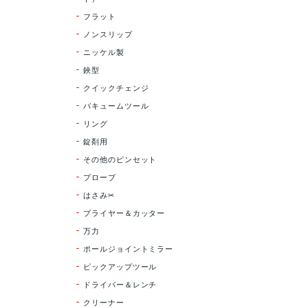
フラット
ノンスリップ
ニッケル製
鋏型
クイックチェンジ
バキュームツール
リング
錠剤用
その他のピンセット
プローブ
はさみ✂
プライヤー＆カッター
万力
ポールジョイントミラー
ピックアップツール
ドライバー＆レンチ
クリーナー