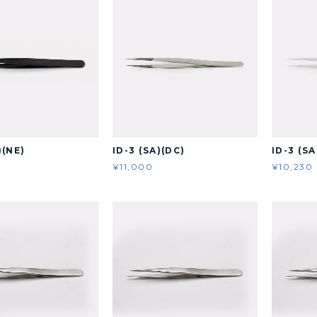
)(NE)
ID-3 (SA)(DC)
ID-3 (SA
¥11,000
¥10,230