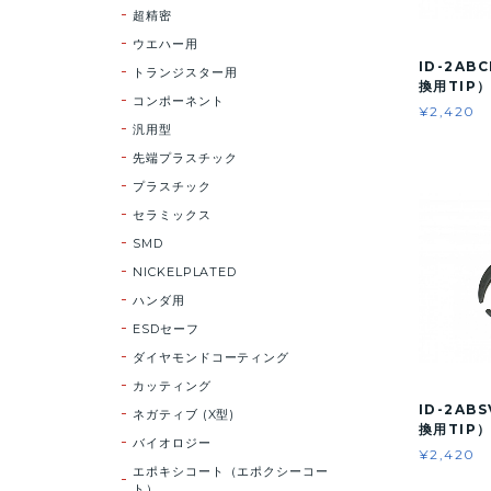
超精密
ウエハー用
ID-2AB
トランジスター用
換用TIP
コンポーネント
¥2,420
汎用型
先端プラスチック
プラスチック
セラミックス
SMD
NICKELPLATED
ハンダ用
ESDセーフ
ダイヤモンドコーティング
カッティング
ID-2AB
ネガティブ (X型)
換用TIP
バイオロジー
¥2,420
エポキシコート（エポクシーコー
ト）