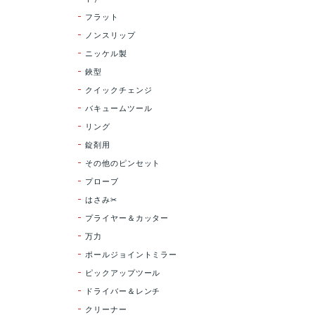
フラット
ノンスリップ
ニッケル製
鋏型
クイックチェンジ
バキュームツール
リング
錠剤用
その他のピンセット
プローブ
はさみ✂
プライヤー＆カッター
万力
ポールジョイントミラー
ピックアップツール
ドライバー＆レンチ
クリーナー