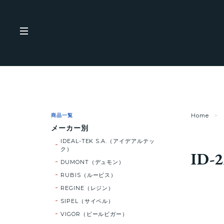
商品一覧
Home
メーカー別
IDEAL-TEK S.A.（アイデアルテッ
ク）
ID-
DUMONT（デュモン）
RUBIS（ルービス）
REGINE（レジン）
SIPEL（サイペル）
VIGOR（ピールビガー）