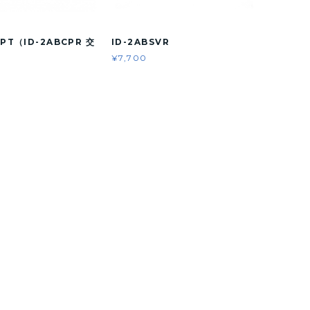
CPT（ID-2ABCPR 交
ID-2ABSVR
）
¥7,700