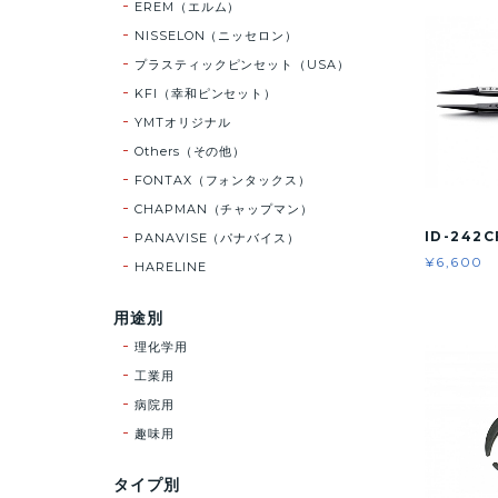
EREM（エルム）
NISSELON（ニッセロン）
プラスティックピンセット（USA）
KFI（幸和ピンセット）
YMTオリジナル
Others（その他）
FONTAX（フォンタックス）
CHAPMAN（チャップマン）
ID-242C
PANAVISE（パナバイス）
¥6,600
HARELINE
用途別
理化学用
工業用
病院用
趣味用
タイプ別