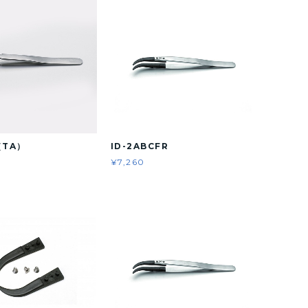
（TA）
ID-2ABCFR
¥7,260