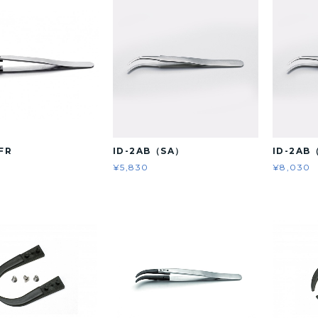
FR
ID-2AB（SA）
ID-2AB
¥5,830
¥8,030