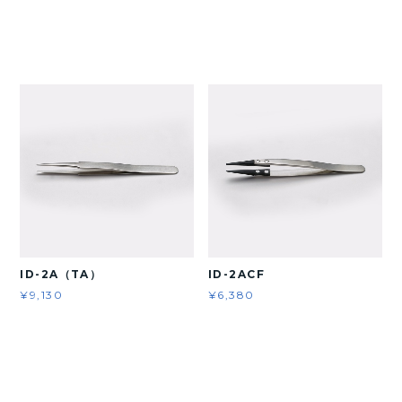
ID-2A（TA）
ID-2ACF
¥9,130
¥6,380