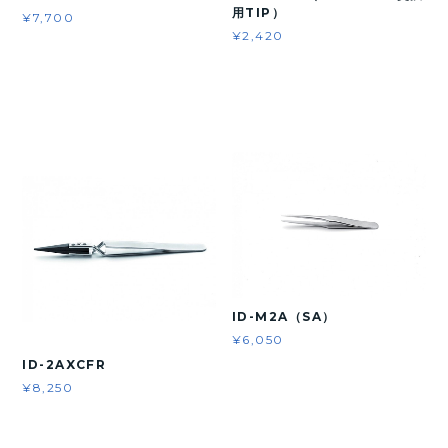
用TIP）
¥7,700
¥2,420
ID-M2A（SA）
¥6,050
ID-2AXCFR
¥8,250