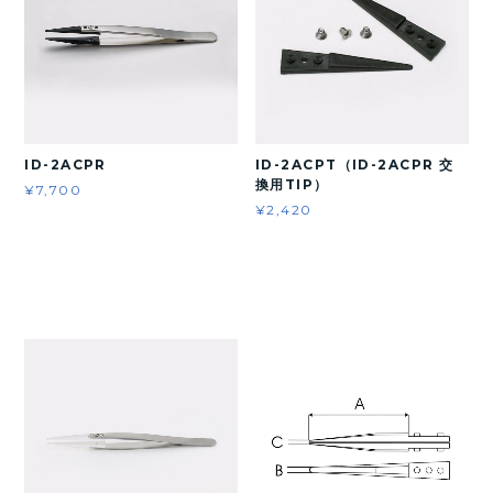
ID-2ACPR
ID-2ACPT（ID-2ACPR 交
換用TIP）
¥7,700
¥2,420